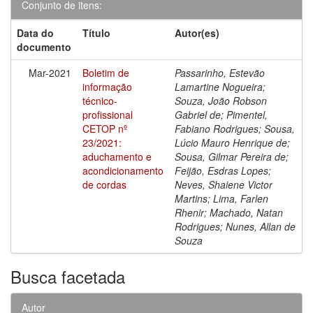
Conjunto de itens:
Data do
Título
Autor(es)
documento
Mar-2021
Boletim de
Passarinho, Estevão
informação
Lamartine Nogueira;
técnico-
Souza, João Robson
profissional
Gabriel de; Pimentel,
CETOP nº
Fabiano Rodrigues; Sousa,
23/2021:
Lúcio Mauro Henrique de;
aduchamento e
Sousa, Gilmar Pereira de;
acondicionamento
Feijão, Esdras Lopes;
de cordas
Neves, Shaiene Victor
Martins; Lima, Farlen
Rhenir; Machado, Natan
Rodrigues; Nunes, Allan de
Souza
Busca facetada
Autor