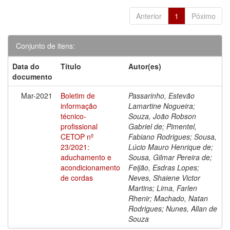
Anterior
1
Póximo
Conjunto de itens:
Data do
Título
Autor(es)
documento
Mar-2021
Boletim de
Passarinho, Estevão
informação
Lamartine Nogueira;
técnico-
Souza, João Robson
profissional
Gabriel de; Pimentel,
CETOP nº
Fabiano Rodrigues; Sousa,
23/2021:
Lúcio Mauro Henrique de;
aduchamento e
Sousa, Gilmar Pereira de;
acondicionamento
Feijão, Esdras Lopes;
de cordas
Neves, Shaiene Victor
Martins; Lima, Farlen
Rhenir; Machado, Natan
Rodrigues; Nunes, Allan de
Souza