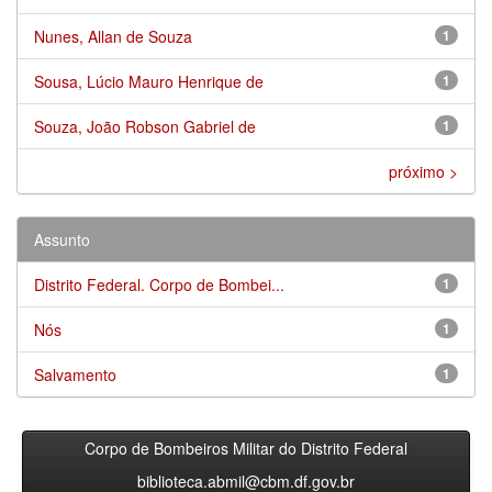
Nunes, Allan de Souza
1
Sousa, Lúcio Mauro Henrique de
1
Souza, João Robson Gabriel de
1
próximo >
Assunto
Distrito Federal. Corpo de Bombei...
1
Nós
1
Salvamento
1
Corpo de Bombeiros Militar do Distrito Federal
biblioteca.abmil@cbm.df.gov.br