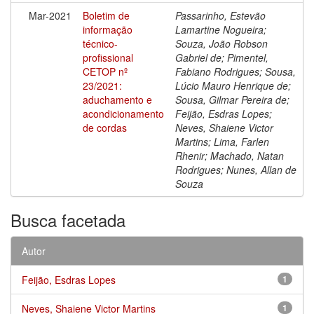
Mar-2021
Boletim de
Passarinho, Estevão
informação
Lamartine Nogueira;
técnico-
Souza, João Robson
profissional
Gabriel de; Pimentel,
CETOP nº
Fabiano Rodrigues; Sousa,
23/2021:
Lúcio Mauro Henrique de;
aduchamento e
Sousa, Gilmar Pereira de;
acondicionamento
Feijão, Esdras Lopes;
de cordas
Neves, Shaiene Victor
Martins; Lima, Farlen
Rhenir; Machado, Natan
Rodrigues; Nunes, Allan de
Souza
Busca facetada
Autor
Feijão, Esdras Lopes
1
Neves, Shaiene Victor Martins
1