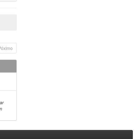
Póximo
ar
en