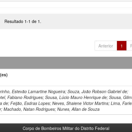
Resultado 1-1 de 1.
Anterior
1
(es)
rinho, Estevão Lamartine Nogueira; Souza, João Robson Gabriel de;
tel, Fabiano Rodrigues; Sousa, Lúcio Mauro Henrique de; Sousa, Gilm
ra de; Feijão, Esdras Lopes; Neves, Shaiene Victor Martins; Lima, Farl
r; Machado, Natan Rodrigues; Nunes, Allan de Souza
Corpo de Bombeiros Militar do Distrito Federal