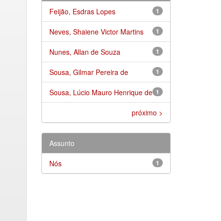
Feijão, Esdras Lopes
1
Neves, Shaiene Victor Martins
1
Nunes, Allan de Souza
1
Sousa, Gilmar Pereira de
1
Sousa, Lúcio Mauro Henrique de
1
próximo >
Assunto
Nós
1