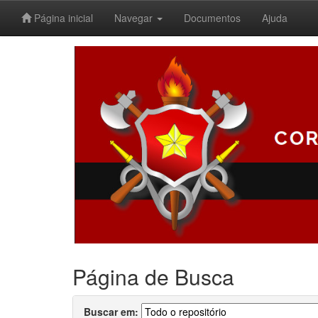
Página inicial
Navegar
Documentos
Ajuda
Skip
navigation
Página de Busca
Buscar em: