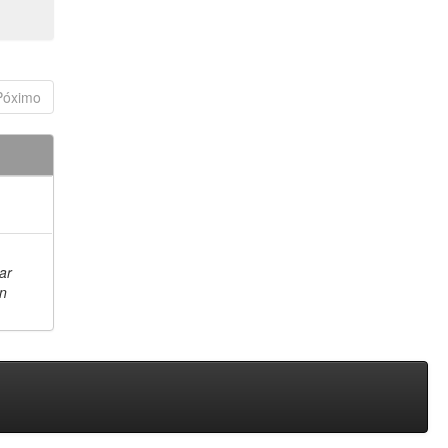
Póximo
ar
en