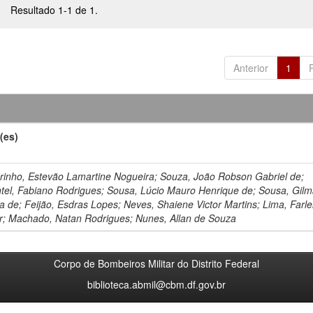
Resultado 1-1 de 1.
Anterior
1
(es)
rinho, Estevão Lamartine Nogueira; Souza, João Robson Gabriel de;
tel, Fabiano Rodrigues; Sousa, Lúcio Mauro Henrique de; Sousa, Gilm
ra de; Feijão, Esdras Lopes; Neves, Shaiene Victor Martins; Lima, Farl
r; Machado, Natan Rodrigues; Nunes, Allan de Souza
Corpo de Bombeiros Militar do Distrito Federal
biblioteca.abmil@cbm.df.gov.br