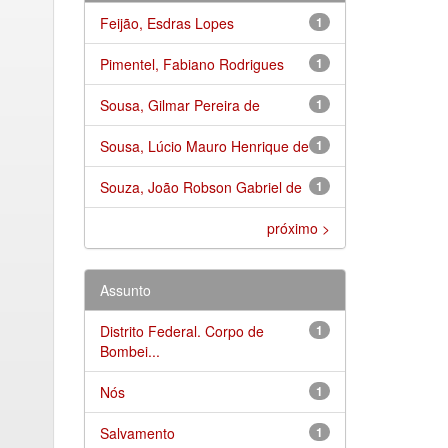
Feijão, Esdras Lopes
1
Pimentel, Fabiano Rodrigues
1
Sousa, Gilmar Pereira de
1
Sousa, Lúcio Mauro Henrique de
1
Souza, João Robson Gabriel de
1
próximo >
Assunto
Distrito Federal. Corpo de
1
Bombei...
Nós
1
Salvamento
1