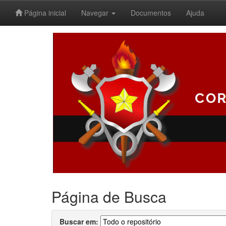
Página inicial
Navegar
Documentos
Ajuda
Skip
navigation
Página de Busca
Buscar em: