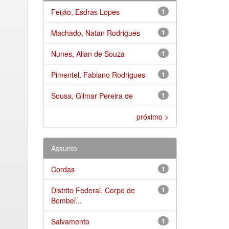
Feijão, Esdras Lopes
1
Machado, Natan Rodrigues
1
Nunes, Allan de Souza
1
Pimentel, Fabiano Rodrigues
1
Sousa, Gilmar Pereira de
1
próximo >
Assunto
Cordas
1
Distrito Federal. Corpo de
1
Bombei...
Salvamento
1