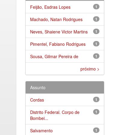
Feijão, Esdras Lopes
1
Machado, Natan Rodrigues
1
Neves, Shaiene Victor Martins
1
Pimentel, Fabiano Rodrigues
1
Sousa, Gilmar Pereira de
1
próximo >
Assunto
Cordas
1
Distrito Federal. Corpo de
1
Bombei...
Salvamento
1