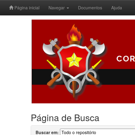
Página inicial
Navegar
Documentos
Ajuda
Skip
navigation
Página de Busca
Buscar em: