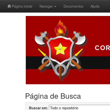
Página inicial
Navegar
Documentos
Ajuda
Skip
navigation
Página de Busca
Buscar em: