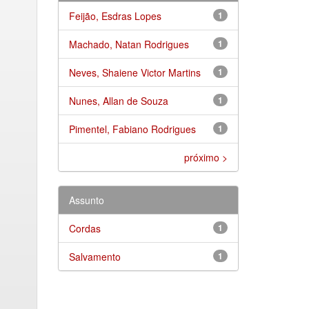
Feijão, Esdras Lopes
1
Machado, Natan Rodrigues
1
Neves, Shaiene Victor Martins
1
Nunes, Allan de Souza
1
Pimentel, Fabiano Rodrigues
1
próximo >
Assunto
Cordas
1
Salvamento
1