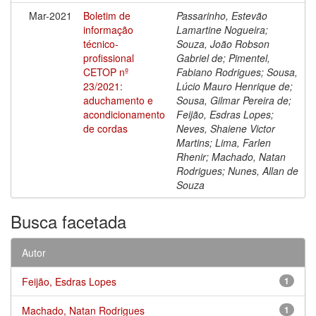
Mar-2021
Boletim de
Passarinho, Estevão
informação
Lamartine Nogueira;
técnico-
Souza, João Robson
profissional
Gabriel de; Pimentel,
CETOP nº
Fabiano Rodrigues; Sousa,
23/2021:
Lúcio Mauro Henrique de;
aduchamento e
Sousa, Gilmar Pereira de;
acondicionamento
Feijão, Esdras Lopes;
de cordas
Neves, Shaiene Victor
Martins; Lima, Farlen
Rhenir; Machado, Natan
Rodrigues; Nunes, Allan de
Souza
Busca facetada
Autor
Feijão, Esdras Lopes
1
Machado, Natan Rodrigues
1