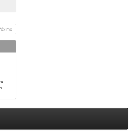
Póximo
ar
en