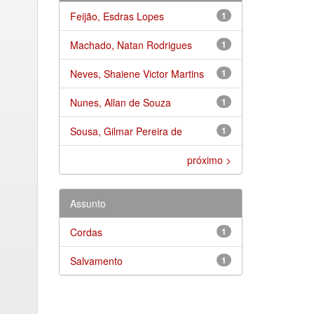
Feijão, Esdras Lopes
1
Machado, Natan Rodrigues
1
Neves, Shaiene Victor Martins
1
Nunes, Allan de Souza
1
Sousa, Gilmar Pereira de
1
próximo >
Assunto
Cordas
1
Salvamento
1