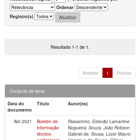
Ordenar
Registro(s)
Resultado 1-1 de 1.
Anterior
1
Póximo
Conjunto de itens:
Data do
Título
Autor(es)
documento
Abr-2021
Boletim de
Passarinho, Estevão Lamartine
informação
Nogueira; Souza, João Robson
técnico-
Gabriel de; Sousa, Lúcio Mauro
profissional
Henrique de; Sousa, Gilmar