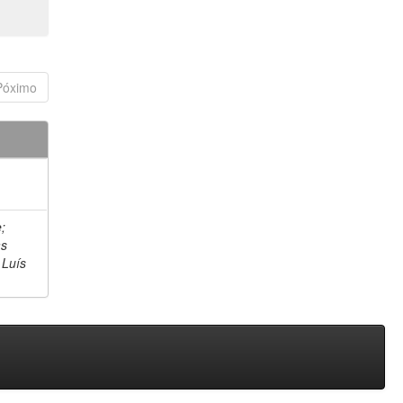
Póximo
;
as
 Luís