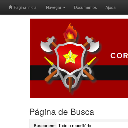
Página inicial
Navegar
Documentos
Ajuda
Skip
navigation
Página de Busca
Buscar em: