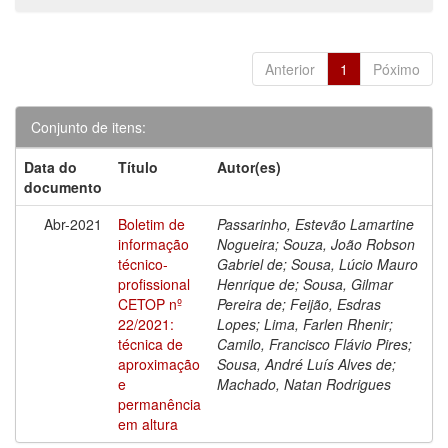
Anterior
1
Póximo
Conjunto de itens:
Data do
Título
Autor(es)
documento
Abr-2021
Boletim de
Passarinho, Estevão Lamartine
informação
Nogueira; Souza, João Robson
técnico-
Gabriel de; Sousa, Lúcio Mauro
profissional
Henrique de; Sousa, Gilmar
CETOP nº
Pereira de; Feijão, Esdras
22/2021:
Lopes; Lima, Farlen Rhenir;
técnica de
Camilo, Francisco Flávio Pires;
aproximação
Sousa, André Luís Alves de;
e
Machado, Natan Rodrigues
permanência
em altura