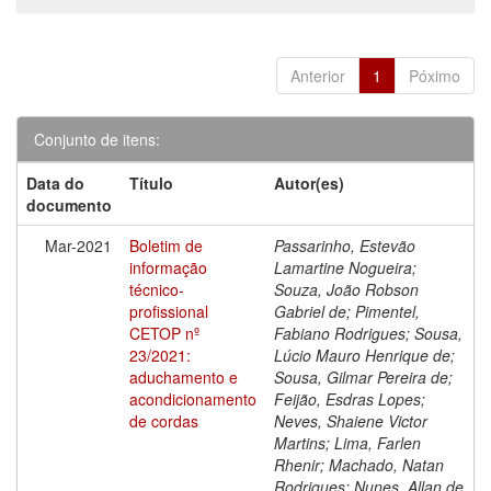
Anterior
1
Póximo
Conjunto de itens:
Data do
Título
Autor(es)
documento
Mar-2021
Boletim de
Passarinho, Estevão
informação
Lamartine Nogueira;
técnico-
Souza, João Robson
profissional
Gabriel de; Pimentel,
CETOP nº
Fabiano Rodrigues; Sousa,
23/2021:
Lúcio Mauro Henrique de;
aduchamento e
Sousa, Gilmar Pereira de;
acondicionamento
Feijão, Esdras Lopes;
de cordas
Neves, Shaiene Victor
Martins; Lima, Farlen
Rhenir; Machado, Natan
Rodrigues; Nunes, Allan de