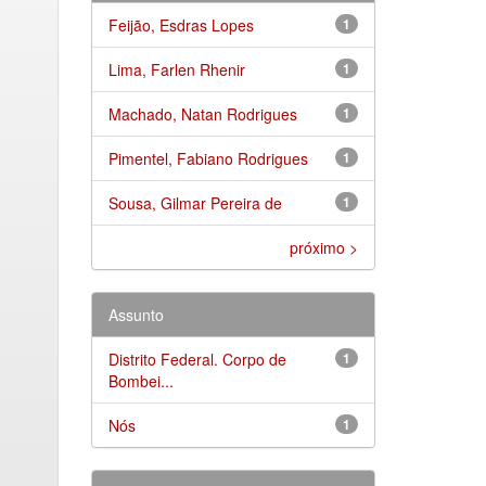
Feijão, Esdras Lopes
1
Lima, Farlen Rhenir
1
Machado, Natan Rodrigues
1
Pimentel, Fabiano Rodrigues
1
Sousa, Gilmar Pereira de
1
próximo >
Assunto
Distrito Federal. Corpo de
1
Bombei...
Nós
1