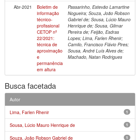
Abr-2021
Boletim de
Passarinho, Estevão Lamartine
informação
Nogueira; Souza, João Robson
técnico-
Gabriel de; Sousa, Lúcio Mauro
profissional
Henrique de; Sousa, Gilmar
CETOP nº
Pereira de; Feijão, Esdras
22/2021:
Lopes; Lima, Farlen Rhenir;
técnica de
Camilo, Francisco Flávio Pires;
aproximação
Sousa, André Luís Alves de;
e
Machado, Natan Rodrigues
permanência
em altura
Busca facetada
Autor
Lima, Farlen Rhenir
1
Sousa, Lúcio Mauro Henrique de
1
Souza, João Robson Gabriel de
1