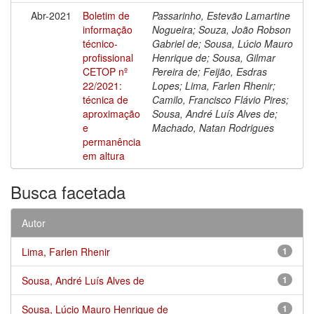
Abr-2021
Boletim de
Passarinho, Estevão Lamartine
informação
Nogueira; Souza, João Robson
técnico-
Gabriel de; Sousa, Lúcio Mauro
profissional
Henrique de; Sousa, Gilmar
CETOP nº
Pereira de; Feijão, Esdras
22/2021:
Lopes; Lima, Farlen Rhenir;
técnica de
Camilo, Francisco Flávio Pires;
aproximação
Sousa, André Luís Alves de;
e
Machado, Natan Rodrigues
permanência
em altura
Busca facetada
Autor
Lima, Farlen Rhenir
1
Sousa, André Luís Alves de
1
Sousa, Lúcio Mauro Henrique de
1