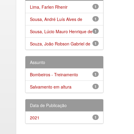
Lima, Farlen Rhenir
1
Sousa, André Luís Alves de
1
Sousa, Lúcio Mauro Henrique de
1
Souza, João Robson Gabriel de
1
Assunto
Bombeiros - Treinamento
1
Salvamento em altura
1
Data de Publicação
2021
1