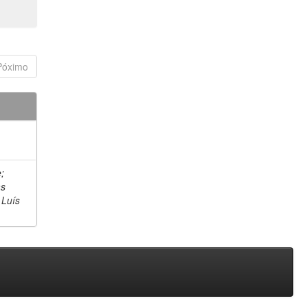
Póximo
;
as
 Luís