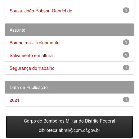
Souza, João Robson Gabriel de
1
Assunto
Bombeiros - Treinamento
1
Salvamento em altura
1
Segurança do trabalho
1
Data de Publicação
2021
1
Corpo de Bombeiros Militar do Distrito Federal
biblioteca.abmil@cbm.df.gov.br