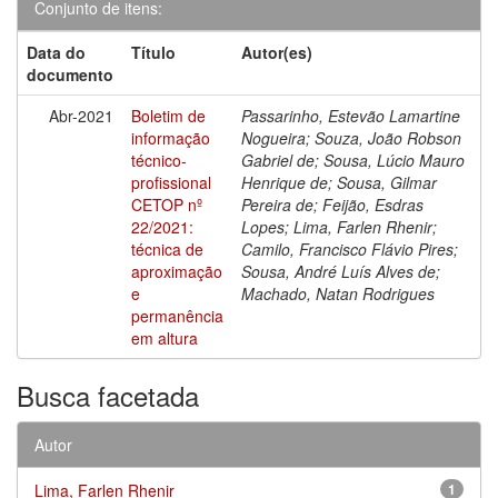
Conjunto de itens:
Data do
Título
Autor(es)
documento
Abr-2021
Boletim de
Passarinho, Estevão Lamartine
informação
Nogueira; Souza, João Robson
técnico-
Gabriel de; Sousa, Lúcio Mauro
profissional
Henrique de; Sousa, Gilmar
CETOP nº
Pereira de; Feijão, Esdras
22/2021:
Lopes; Lima, Farlen Rhenir;
técnica de
Camilo, Francisco Flávio Pires;
aproximação
Sousa, André Luís Alves de;
e
Machado, Natan Rodrigues
permanência
em altura
Busca facetada
Autor
Lima, Farlen Rhenir
1