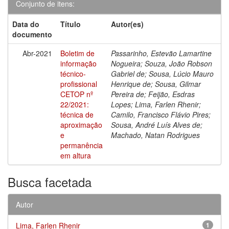
Conjunto de itens:
Data do
Título
Autor(es)
documento
Abr-2021
Boletim de
Passarinho, Estevão Lamartine
informação
Nogueira; Souza, João Robson
técnico-
Gabriel de; Sousa, Lúcio Mauro
profissional
Henrique de; Sousa, Gilmar
CETOP nº
Pereira de; Feijão, Esdras
22/2021:
Lopes; Lima, Farlen Rhenir;
técnica de
Camilo, Francisco Flávio Pires;
aproximação
Sousa, André Luís Alves de;
e
Machado, Natan Rodrigues
permanência
em altura
Busca facetada
Autor
Lima, Farlen Rhenir
1