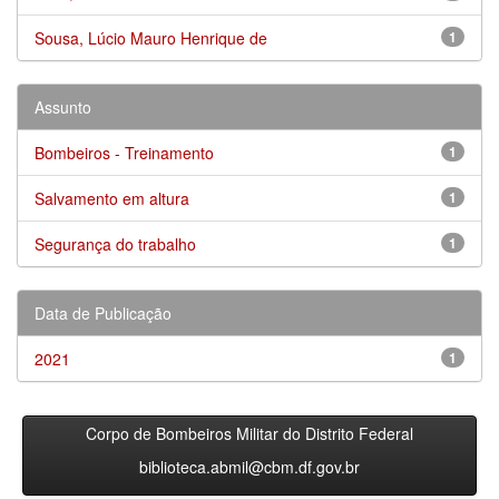
Sousa, Lúcio Mauro Henrique de
1
Assunto
Bombeiros - Treinamento
1
Salvamento em altura
1
Segurança do trabalho
1
Data de Publicação
2021
1
Corpo de Bombeiros Militar do Distrito Federal
biblioteca.abmil@cbm.df.gov.br