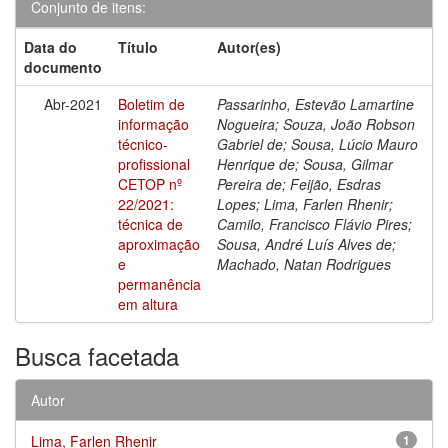
Conjunto de itens:
Data do
Título
Autor(es)
documento
Abr-2021
Boletim de
Passarinho, Estevão Lamartine
informação
Nogueira; Souza, João Robson
técnico-
Gabriel de; Sousa, Lúcio Mauro
profissional
Henrique de; Sousa, Gilmar
CETOP nº
Pereira de; Feijão, Esdras
22/2021:
Lopes; Lima, Farlen Rhenir;
técnica de
Camilo, Francisco Flávio Pires;
aproximação
Sousa, André Luís Alves de;
e
Machado, Natan Rodrigues
permanência
em altura
Busca facetada
Autor
Lima, Farlen Rhenir
1