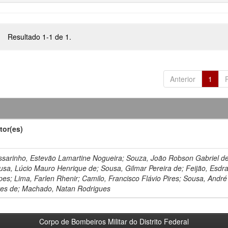
Resultado 1-1 de 1.
Anterior
1
tor(es)
ssarinho, Estevão Lamartine Nogueira; Souza, João Robson Gabriel de
usa, Lúcio Mauro Henrique de; Sousa, Gilmar Pereira de; Feijão, Esdr
pes; Lima, Farlen Rhenir; Camilo, Francisco Flávio Pires; Sousa, André
ves de; Machado, Natan Rodrigues
Corpo de Bombeiros Militar do Distrito Federal