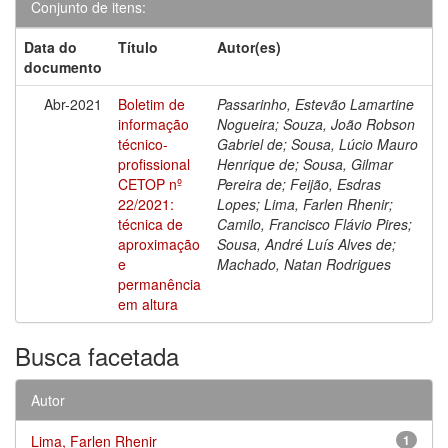
Conjunto de itens:
Data do
Título
Autor(es)
documento
Abr-2021
Boletim de
Passarinho, Estevão Lamartine
informação
Nogueira; Souza, João Robson
técnico-
Gabriel de; Sousa, Lúcio Mauro
profissional
Henrique de; Sousa, Gilmar
CETOP nº
Pereira de; Feijão, Esdras
22/2021:
Lopes; Lima, Farlen Rhenir;
técnica de
Camilo, Francisco Flávio Pires;
aproximação
Sousa, André Luís Alves de;
e
Machado, Natan Rodrigues
permanência
em altura
Busca facetada
Autor
Lima, Farlen Rhenir
1