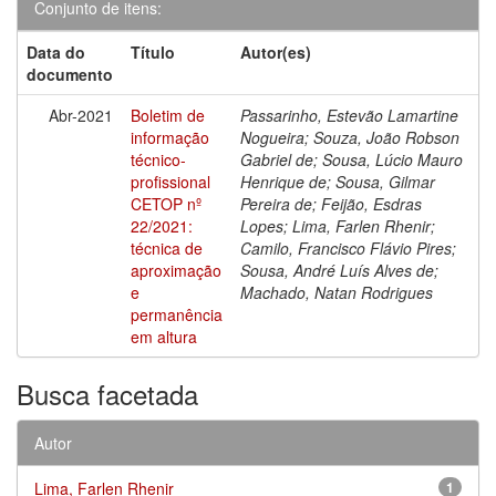
Conjunto de itens:
Data do
Título
Autor(es)
documento
Abr-2021
Boletim de
Passarinho, Estevão Lamartine
informação
Nogueira; Souza, João Robson
técnico-
Gabriel de; Sousa, Lúcio Mauro
profissional
Henrique de; Sousa, Gilmar
CETOP nº
Pereira de; Feijão, Esdras
22/2021:
Lopes; Lima, Farlen Rhenir;
técnica de
Camilo, Francisco Flávio Pires;
aproximação
Sousa, André Luís Alves de;
e
Machado, Natan Rodrigues
permanência
em altura
Busca facetada
Autor
Lima, Farlen Rhenir
1