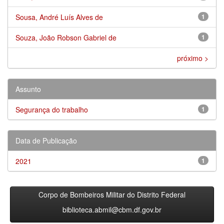
Sousa, André Luís Alves de
1
Souza, João Robson Gabriel de
1
próximo >
Assunto
Segurança do trabalho
1
Data de Publicação
2021
1
Corpo de Bombeiros Militar do Distrito Federal
biblioteca.abmil@cbm.df.gov.br