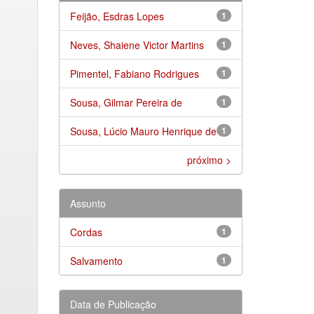
Feijão, Esdras Lopes
1
Neves, Shaiene Victor Martins
1
Pimentel, Fabiano Rodrigues
1
Sousa, Gilmar Pereira de
1
Sousa, Lúcio Mauro Henrique de
1
próximo >
Assunto
Cordas
1
Salvamento
1
Data de Publicação