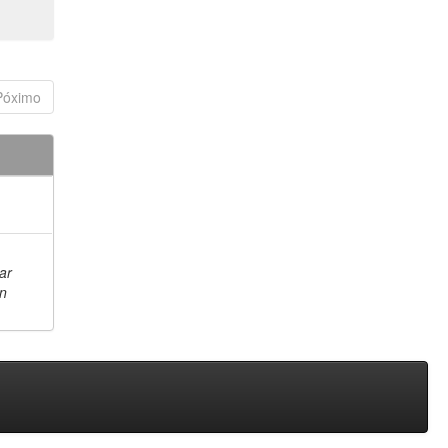
Póximo
ar
en