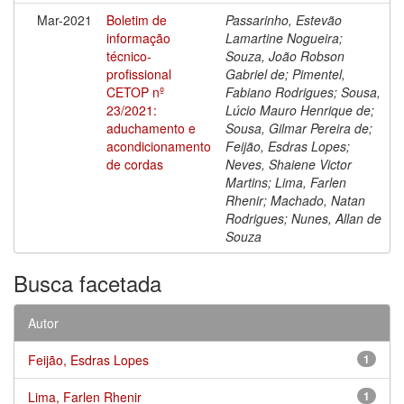
Mar-2021
Boletim de
Passarinho, Estevão
informação
Lamartine Nogueira;
técnico-
Souza, João Robson
profissional
Gabriel de; Pimentel,
CETOP nº
Fabiano Rodrigues; Sousa,
23/2021:
Lúcio Mauro Henrique de;
aduchamento e
Sousa, Gilmar Pereira de;
acondicionamento
Feijão, Esdras Lopes;
de cordas
Neves, Shaiene Victor
Martins; Lima, Farlen
Rhenir; Machado, Natan
Rodrigues; Nunes, Allan de
Souza
Busca facetada
Autor
Feijão, Esdras Lopes
1
Lima, Farlen Rhenir
1