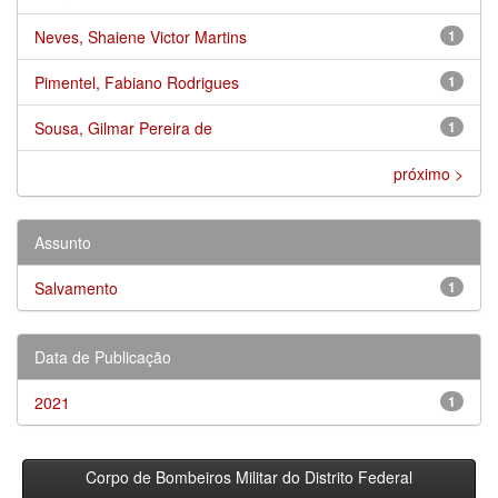
Neves, Shaiene Victor Martins
1
Pimentel, Fabiano Rodrigues
1
Sousa, Gilmar Pereira de
1
próximo >
Assunto
Salvamento
1
Data de Publicação
2021
1
Corpo de Bombeiros Militar do Distrito Federal