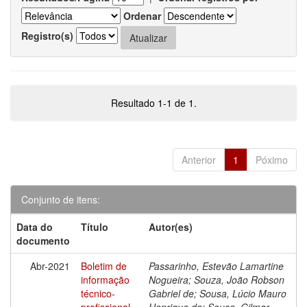
Ordenar
Registro(s)
Resultado 1-1 de 1.
Anterior
1
Póximo
Conjunto de itens:
Data do
Título
Autor(es)
documento
Abr-2021
Boletim de
Passarinho, Estevão Lamartine
informação
Nogueira; Souza, João Robson
técnico-
Gabriel de; Sousa, Lúcio Mauro
profissional
Henrique de; Sousa, Gilmar