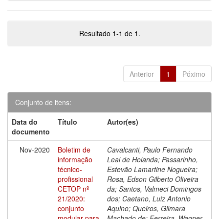
Resultado 1-1 de 1.
Anterior
1
Póximo
Conjunto de itens:
Data do
Título
Autor(es)
documento
Nov-2020
Boletim de
Cavalcanti, Paulo Fernando
informação
Leal de Holanda; Passarinho,
técnico-
Estevão Lamartine Nogueira;
profissional
Rosa, Edson Gilberto Oliveira
CETOP nº
da; Santos, Valmeci Domingos
21/2020:
dos; Caetano, Luiz Antonio
conjunto
Aquino; Queiros, Gilmara
modular para
Machado de; Ferreira, Wagner