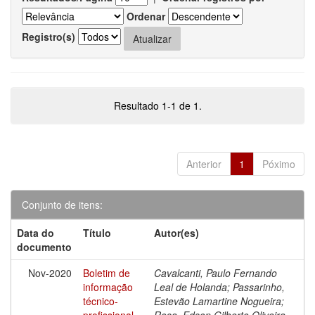
Ordenar
Registro(s)
Resultado 1-1 de 1.
Anterior
1
Póximo
Conjunto de itens:
Data do
Título
Autor(es)
documento
Nov-2020
Boletim de
Cavalcanti, Paulo Fernando
informação
Leal de Holanda; Passarinho,
técnico-
Estevão Lamartine Nogueira;
profissional
Rosa, Edson Gilberto Oliveira