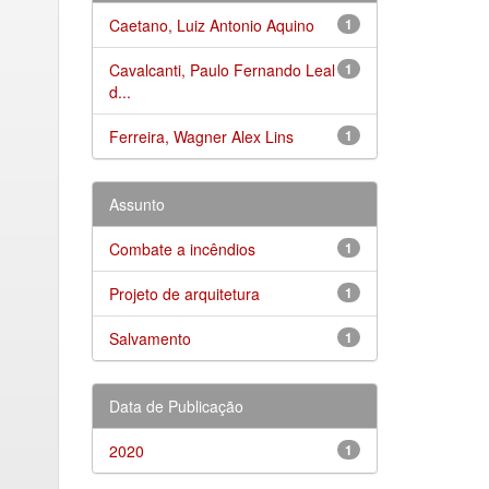
Caetano, Luiz Antonio Aquino
1
Cavalcanti, Paulo Fernando Leal
1
d...
Ferreira, Wagner Alex Lins
1
Assunto
Combate a incêndios
1
Projeto de arquitetura
1
Salvamento
1
Data de Publicação
2020
1