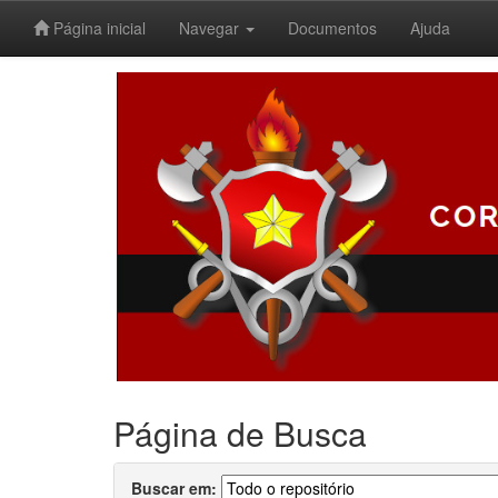
Página inicial
Navegar
Documentos
Ajuda
Skip
navigation
Página de Busca
Buscar em: