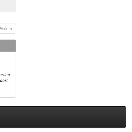
Póximo
artine
 dos;