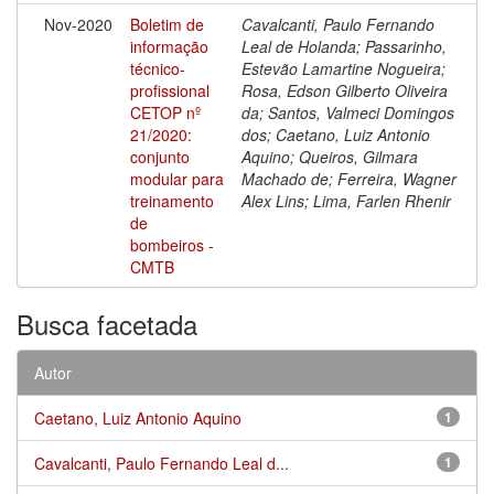
Nov-2020
Boletim de
Cavalcanti, Paulo Fernando
informação
Leal de Holanda; Passarinho,
técnico-
Estevão Lamartine Nogueira;
profissional
Rosa, Edson Gilberto Oliveira
CETOP nº
da; Santos, Valmeci Domingos
21/2020:
dos; Caetano, Luiz Antonio
conjunto
Aquino; Queiros, Gilmara
modular para
Machado de; Ferreira, Wagner
treinamento
Alex Lins; Lima, Farlen Rhenir
de
bombeiros -
CMTB
Busca facetada
Autor
Caetano, Luiz Antonio Aquino
1
Cavalcanti, Paulo Fernando Leal d...
1