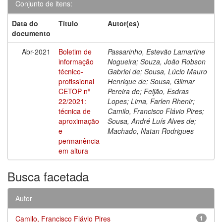
Conjunto de itens:
Data do
Título
Autor(es)
documento
Abr-2021
Boletim de
Passarinho, Estevão Lamartine
informação
Nogueira; Souza, João Robson
técnico-
Gabriel de; Sousa, Lúcio Mauro
profissional
Henrique de; Sousa, Gilmar
CETOP nº
Pereira de; Feijão, Esdras
22/2021:
Lopes; Lima, Farlen Rhenir;
técnica de
Camilo, Francisco Flávio Pires;
aproximação
Sousa, André Luís Alves de;
e
Machado, Natan Rodrigues
permanência
em altura
Busca facetada
Autor
Camilo, Francisco Flávio Pires
1