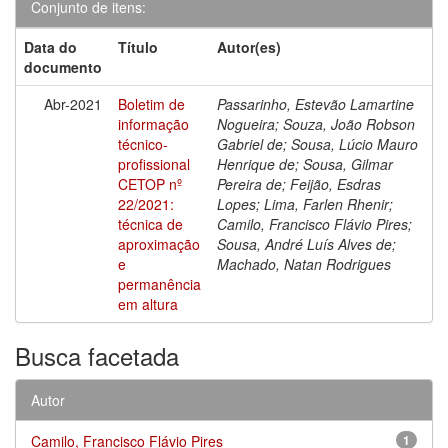
Conjunto de itens:
Data do
Título
Autor(es)
documento
Abr-2021
Boletim de
Passarinho, Estevão Lamartine
informação
Nogueira; Souza, João Robson
técnico-
Gabriel de; Sousa, Lúcio Mauro
profissional
Henrique de; Sousa, Gilmar
CETOP nº
Pereira de; Feijão, Esdras
22/2021:
Lopes; Lima, Farlen Rhenir;
técnica de
Camilo, Francisco Flávio Pires;
aproximação
Sousa, André Luís Alves de;
e
Machado, Natan Rodrigues
permanência
em altura
Busca facetada
Autor
Camilo, Francisco Flávio Pires
1