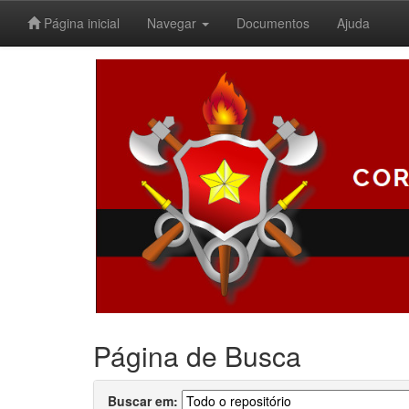
Página inicial
Navegar
Documentos
Ajuda
Skip
navigation
Página de Busca
Buscar em: