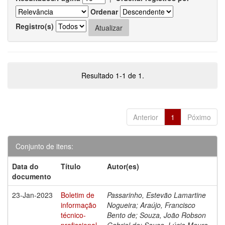
Ordenar
Registro(s)
Resultado 1-1 de 1.
Anterior
1
Póximo
Conjunto de itens:
Data do
Título
Autor(es)
documento
23-Jan-2023
Boletim de
Passarinho, Estevão Lamartine
informação
Nogueira; Araújo, Francisco
técnico-
Bento de; Souza, João Robson
profissional
Gabriel de; Sousa, Lúcio Mauro