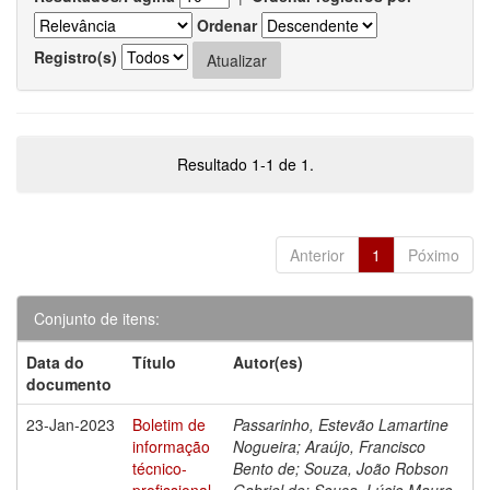
Ordenar
Registro(s)
Resultado 1-1 de 1.
Anterior
1
Póximo
Conjunto de itens:
Data do
Título
Autor(es)
documento
23-Jan-2023
Boletim de
Passarinho, Estevão Lamartine
informação
Nogueira; Araújo, Francisco
técnico-
Bento de; Souza, João Robson
profissional
Gabriel de; Sousa, Lúcio Mauro