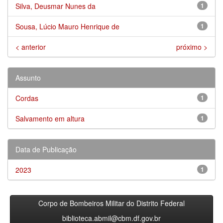
Silva, Deusmar Nunes da
1
Sousa, Lúcio Mauro Henrique de
1
< anterior
próximo >
Assunto
Cordas
1
Salvamento em altura
1
Data de Publicação
2023
1
Corpo de Bombeiros Militar do Distrito Federal
biblioteca.abmil@cbm.df.gov.br