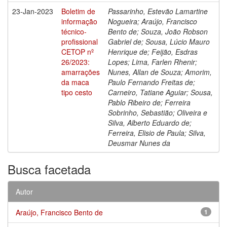
23-Jan-2023
Boletim de
Passarinho, Estevão Lamartine
informação
Nogueira; Araújo, Francisco
técnico-
Bento de; Souza, João Robson
profissional
Gabriel de; Sousa, Lúcio Mauro
CETOP nº
Henrique de; Feijão, Esdras
26/2023:
Lopes; Lima, Farlen Rhenir;
amarrações
Nunes, Allan de Souza; Amorim,
da maca
Paulo Fernando Freitas de;
tipo cesto
Carneiro, Tatiane Aguiar; Sousa,
Pablo Ribeiro de; Ferreira
Sobrinho, Sebastião; Oliveira e
Silva, Alberto Eduardo de;
Ferreira, Elisio de Paula; Silva,
Deusmar Nunes da
Busca facetada
Autor
Araújo, Francisco Bento de
1