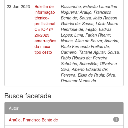
23-Jan-2023
Boletim de
Passarinho, Estevão Lamartine
informação
Nogueira; Araújo, Francisco
técnico-
Bento de; Souza, João Robson
profissional
Gabriel de; Sousa, Lúcio Mauro
CETOP nº
Henrique de; Feijão, Esdras
26/2023:
Lopes; Lima, Farlen Rhenir;
amarrações
Nunes, Allan de Souza; Amorim,
da maca
Paulo Fernando Freitas de;
tipo cesto
Carneiro, Tatiane Aguiar; Sousa,
Pablo Ribeiro de; Ferreira
Sobrinho, Sebastião; Oliveira e
Silva, Alberto Eduardo de;
Ferreira, Elisio de Paula; Silva,
Deusmar Nunes da
Busca facetada
Autor
Araújo, Francisco Bento de
1