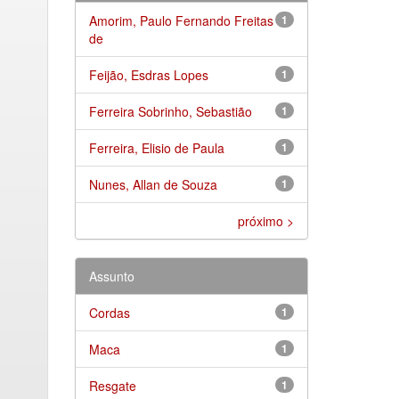
Amorim, Paulo Fernando Freitas
1
de
Feijão, Esdras Lopes
1
Ferreira Sobrinho, Sebastião
1
Ferreira, Elisio de Paula
1
Nunes, Allan de Souza
1
próximo >
Assunto
Cordas
1
Maca
1
Resgate
1