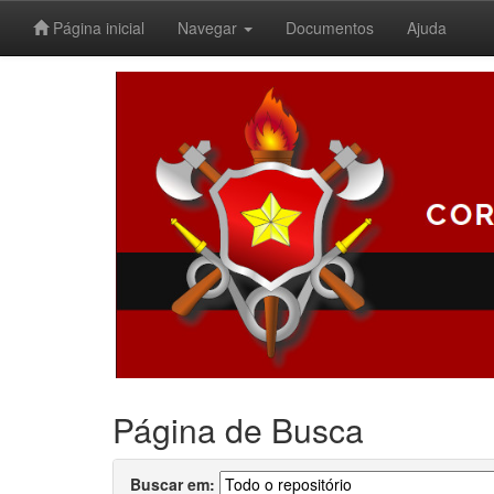
Página inicial
Navegar
Documentos
Ajuda
Skip
navigation
Página de Busca
Buscar em: