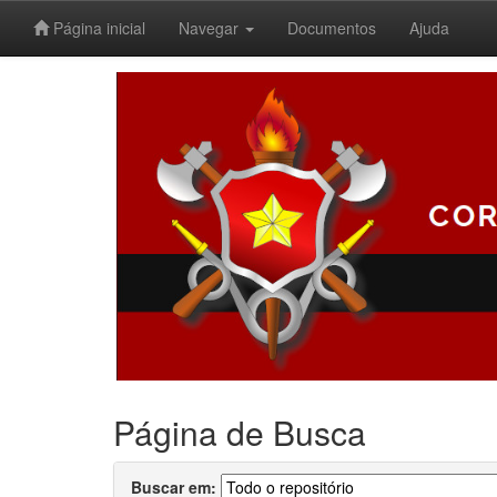
Página inicial
Navegar
Documentos
Ajuda
Skip
navigation
Página de Busca
Buscar em: