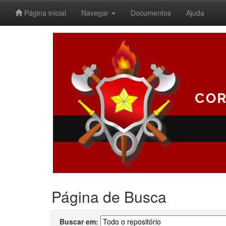
Página inicial
Navegar
Documentos
Ajuda
Skip
navigation
Página de Busca
Buscar em: