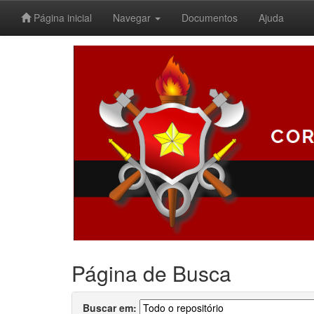
Página inicial
Navegar
Documentos
Ajuda
Skip
navigation
Página de Busca
Buscar em: