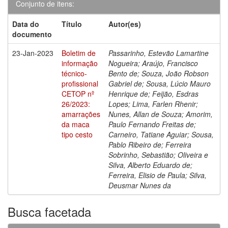
Conjunto de itens:
Data do
Título
Autor(es)
documento
23-Jan-2023
Boletim de
Passarinho, Estevão Lamartine
informação
Nogueira; Araújo, Francisco
técnico-
Bento de; Souza, João Robson
profissional
Gabriel de; Sousa, Lúcio Mauro
CETOP nº
Henrique de; Feijão, Esdras
26/2023:
Lopes; Lima, Farlen Rhenir;
amarrações
Nunes, Allan de Souza; Amorim,
da maca
Paulo Fernando Freitas de;
tipo cesto
Carneiro, Tatiane Aguiar; Sousa,
Pablo Ribeiro de; Ferreira
Sobrinho, Sebastião; Oliveira e
Silva, Alberto Eduardo de;
Ferreira, Elisio de Paula; Silva,
Deusmar Nunes da
Busca facetada