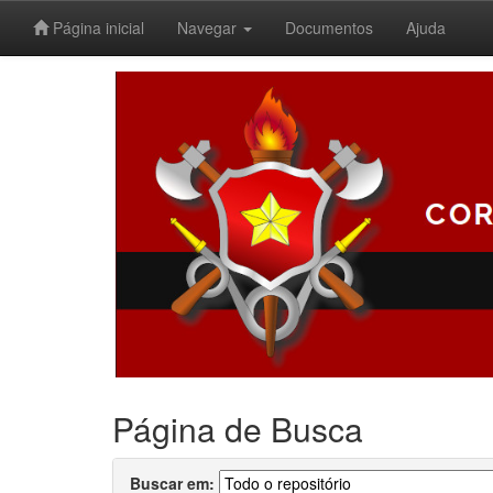
Página inicial
Navegar
Documentos
Ajuda
Skip
navigation
Página de Busca
Buscar em: