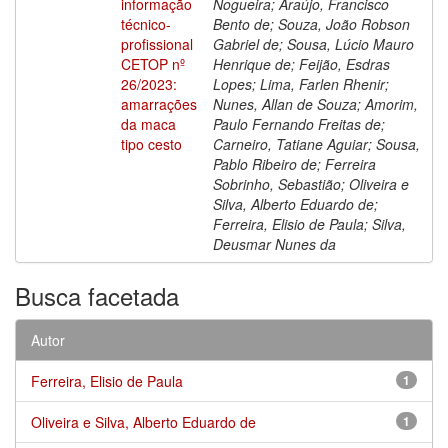
informação
Nogueira; Araújo, Francisco
técnico-
Bento de; Souza, João Robson
profissional
Gabriel de; Sousa, Lúcio Mauro
CETOP nº
Henrique de; Feijão, Esdras
26/2023:
Lopes; Lima, Farlen Rhenir;
amarrações
Nunes, Allan de Souza; Amorim,
da maca
Paulo Fernando Freitas de;
tipo cesto
Carneiro, Tatiane Aguiar; Sousa,
Pablo Ribeiro de; Ferreira
Sobrinho, Sebastião; Oliveira e
Silva, Alberto Eduardo de;
Ferreira, Elisio de Paula; Silva,
Deusmar Nunes da
Busca facetada
Autor
Ferreira, Elisio de Paula
1
Oliveira e Silva, Alberto Eduardo de
1