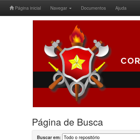
Página inicial
Navegar
Documentos
Ajuda
Skip
navigation
Página de Busca
Buscar em: