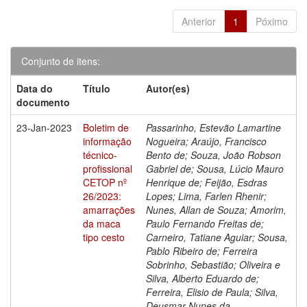
Anterior
1
Póximo
Conjunto de itens:
Data do
Título
Autor(es)
documento
23-Jan-2023
Boletim de
Passarinho, Estevão Lamartine
informação
Nogueira; Araújo, Francisco
técnico-
Bento de; Souza, João Robson
profissional
Gabriel de; Sousa, Lúcio Mauro
CETOP nº
Henrique de; Feijão, Esdras
26/2023:
Lopes; Lima, Farlen Rhenir;
amarrações
Nunes, Allan de Souza; Amorim,
da maca
Paulo Fernando Freitas de;
tipo cesto
Carneiro, Tatiane Aguiar; Sousa,
Pablo Ribeiro de; Ferreira
Sobrinho, Sebastião; Oliveira e
Silva, Alberto Eduardo de;
Ferreira, Elisio de Paula; Silva,
Deusmar Nunes da