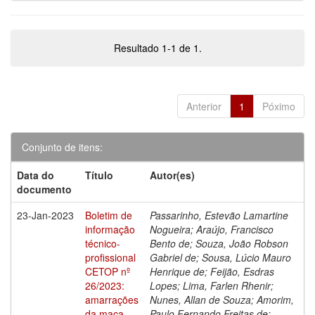
Resultado 1-1 de 1.
Anterior
1
Póximo
Conjunto de itens:
Data do
Título
Autor(es)
documento
23-Jan-2023
Boletim de
Passarinho, Estevão Lamartine
informação
Nogueira; Araújo, Francisco
técnico-
Bento de; Souza, João Robson
profissional
Gabriel de; Sousa, Lúcio Mauro
CETOP nº
Henrique de; Feijão, Esdras
26/2023:
Lopes; Lima, Farlen Rhenir;
amarrações
Nunes, Allan de Souza; Amorim,
da maca
Paulo Fernando Freitas de;